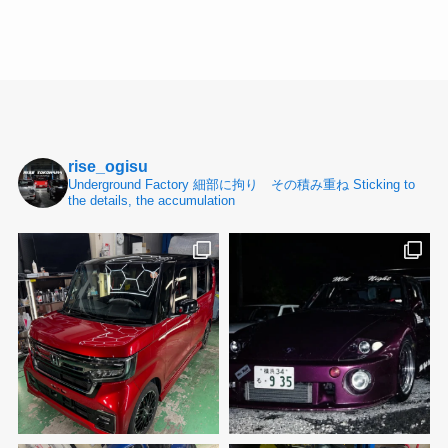
rise_ogisu
Underground Factory
細部に拘り その積み重ね
Sticking to
the details, the accumulation