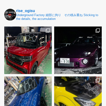
rise_ogisu
Underground Factory
細部に拘り その積み重ね
Sticking to
the details, the accumulation